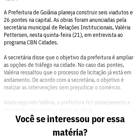
A Prefeitura de Goiânia planeja construir seis viadutos e
26 pontes na capital. As obras foram anunciadas pela
secretária municipal de Relações Institucionais, Valéria
Pettersen, nesta quinta-feira (21), em entrevista ao
programa CBN Cidades.
A secretária disse que o objetivo da prefeitura é ampliar
as opções de tráfego na cidade. No caso das pontes,
Valéria ressaltou que o processo de licitação já está em
andamento. De acordo com a secretária, o objetivo é
realizar as intervenções sem prejudicar o comércio.
Ainda segundo Valéria, a prefeitura fez planejamento e
tem verba para concluir todas as obras.
Você se interessou por essa
Também participam do CBN Cidades o secretário
matéria?
municipal de Educação, Wellington Bessa, e o advogado
e economista Danilo Orsida.