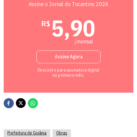
Assine o Jornal do Tocantins 2024
5,90
R$
/mensal
Assine Agora
Desconto para assinatura digital
no primeiro mês.
Prefeitura de Goiânia
Obras