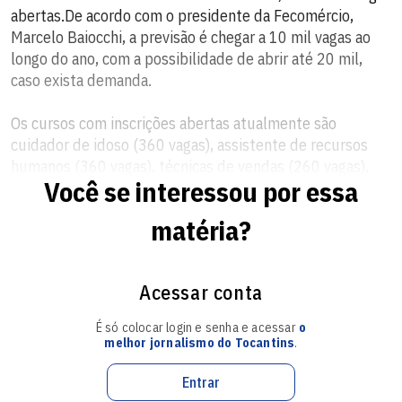
abertas.De acordo com o presidente da Fecomércio,
Marcelo Baiocchi, a previsão é chegar a 10 mil vagas ao
longo do ano, com a possibilidade de abrir até 20 mil,
caso exista demanda.
Os cursos com inscrições abertas atualmente são
cuidador de idoso (360 vagas), assistente de recursos
humanos (360 vagas), técnicas de vendas (260 vagas),
Você se interessou por essa
assistente administrativo (360 vagas), recepcionista (150
vagas), estoquista (100 vagas), assistente de logística
matéria?
(100 vagas), agente comunitário de saúde (100 vagas) e
operador de caixa (100 vagas).
Acessar conta
As inscrições podem ser feitas pelo site www.go.senac.br
ou presencialmente nas unidades do Senac. As aulas
É só colocar login e senha e acessar
o
começarão a ser ministradas a partir da formação de
melhor jornalismo do Tocantins
.
turmas e, inicialmente, serão realizadas à distância.
Entrar