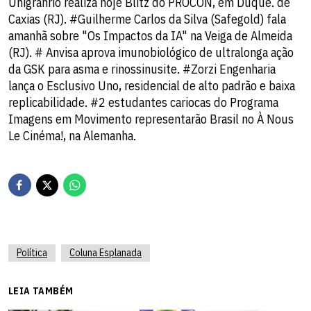
Unigranrio realiza hoje Blitz do PROCON, em Duque. de
Caxias (RJ). #Guilherme Carlos da Silva (Safegold) fala
amanhã sobre "Os Impactos da IA" na Veiga de Almeida
(RJ). # Anvisa aprova imunobiológico de ultralonga ação
da GSK para asma e rinossinusite. #Zorzi Engenharia
lança o Esclusivo Uno, residencial de alto padrão e baixa
replicabilidade. #2 estudantes cariocas do Programa
Imagens em Movimento representarão Brasil no À Nous
Le Cinéma!, na Alemanha.
Política
Coluna Esplanada
LEIA TAMBÉM