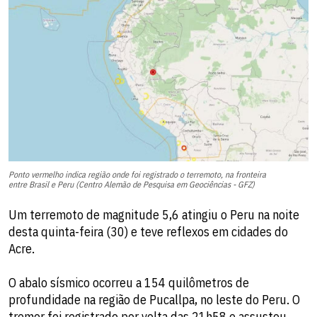
Ponto vermelho indica região onde foi registrado o terremoto, na fronteira
entre Brasil e Peru (Centro Alemão de Pesquisa em Geociências - GFZ)
Um terremoto de magnitude 5,6 atingiu o Peru na noite
desta quinta-feira (30) e teve reflexos em cidades do
Acre.
O abalo sísmico ocorreu a 154 quilômetros de
profundidade na região de Pucallpa, no leste do Peru. O
tremor foi registrado por volta das 21h58 e assustou