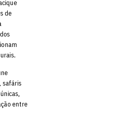
acique
os de
a
 dos
cionam
urais.
úne
 safáris
 únicas,
ação entre