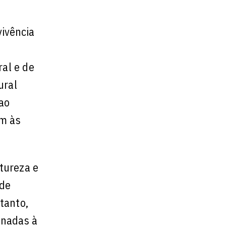
vivência
al e de
ural
 ao
am às
atureza e
 de
tanto,
onadas à