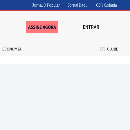
Jornal O Popular
Jornal Daqui
CBN Goiânia
ENTRAR
ECONOMIA
CLUBE