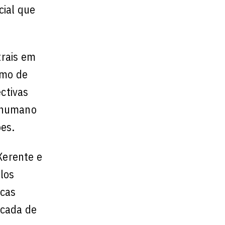
cial que
trais em
smo de
ectivas
o humano
es.
Xerente e
los
cas
rcada de