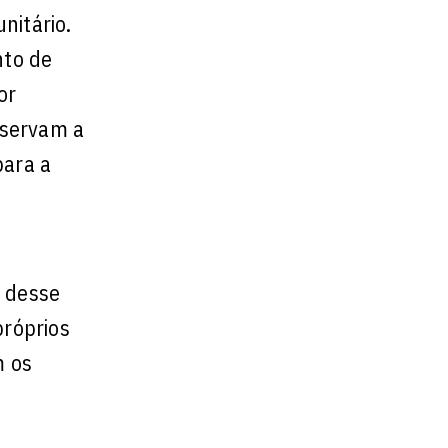
nitário.
nto de
or
bservam a
para a
o desse
próprios
m os