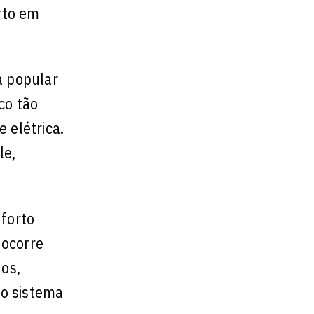
rto em
a popular
co tão
 elétrica.
le,
forto
 ocorre
os,
do sistema