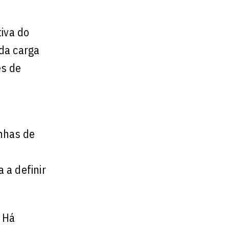
tiva do
da carga
es de
inhas de
 a definir
. Há