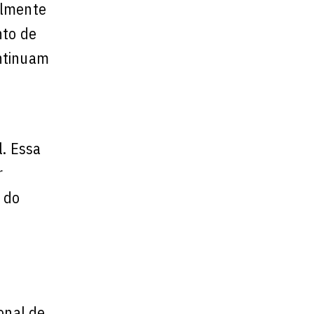
almente
nto de
ontinuam
l. Essa
r
 do
onal de