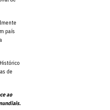
almente
um país
a
Histórico
eas de
ece ao
mundiais.