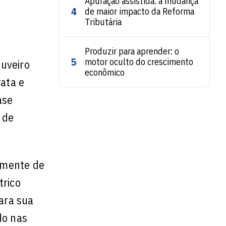
Apuração assistida: a mudança
4
de maior impacto da Reforma
Tributária
Produzir para aprender: o
5
motor oculto do crescimento
uveiro
econômico
rata e
ase
 de
temente de
trico
para sua
do nas