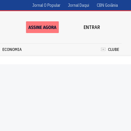
Jornal O Popular
Jornal Daqui
CBN Goiânia
ENTRAR
ECONOMIA
CLUBE