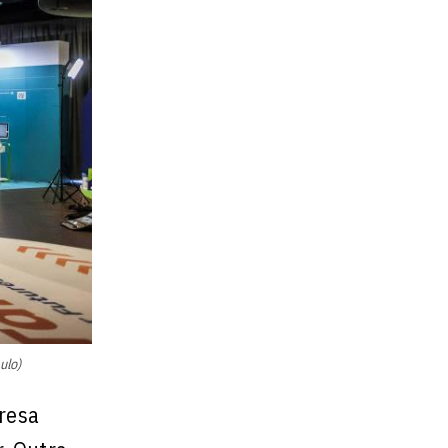
ulo)
resa