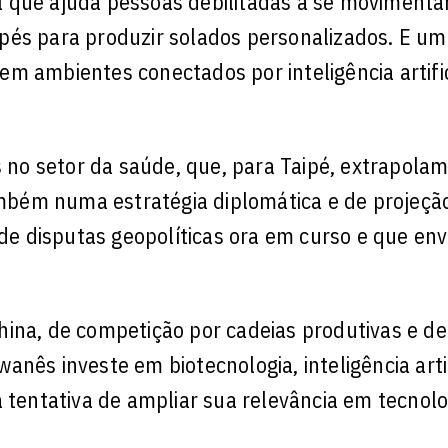
 que ajuda pessoas debilitadas a se movimentar
pés para produzir solados personalizados. E um
m ambientes conectados por inteligência artific
s no setor da saúde, que, para Taipé, extrapolam
bém numa estratégia diplomática e de projeçã
o de disputas geopolíticas ora em curso e que en
hina, de competição por cadeias produtivas e de
nês investe em biotecnologia, inteligência artif
a tentativa de ampliar sua relevância em tecnolo