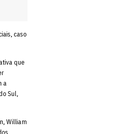
iais, caso
ativa que
er
m a
do Sul,
n, William
dos