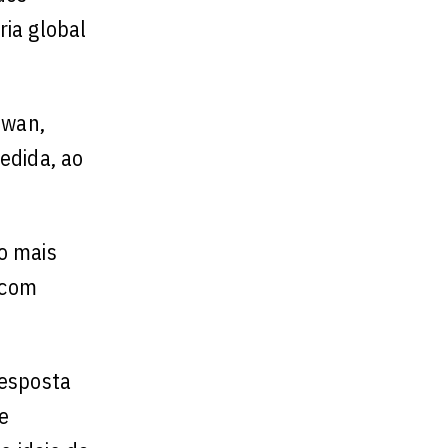
ria global
iwan,
edida, ao
o mais
 com
resposta
e