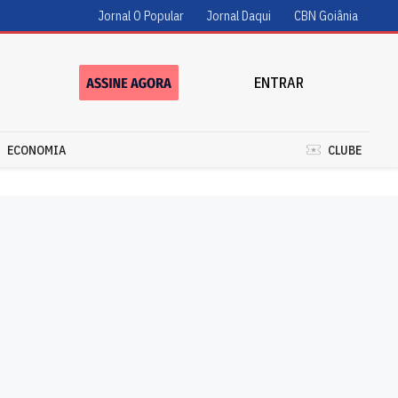
Jornal O Popular
Jornal Daqui
CBN Goiânia
ENTRAR
ECONOMIA
CLUBE