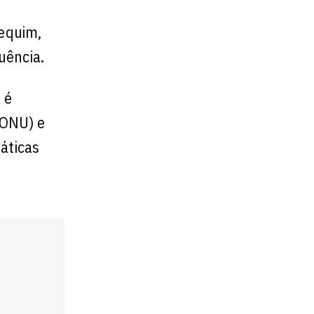
Pequim,
uência.
 é
(ONU) e
áticas