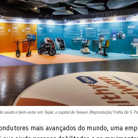
e saúde e bem-estar em Taipé, a capital de Taiwan (Reprodução/ Folha De S. Pa
micondutores mais avançados do mundo, uma emp