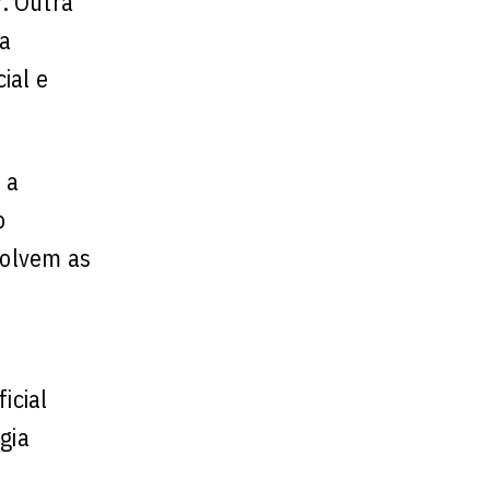
. Outra
a
ial e
 a
o
volvem as
icial
gia