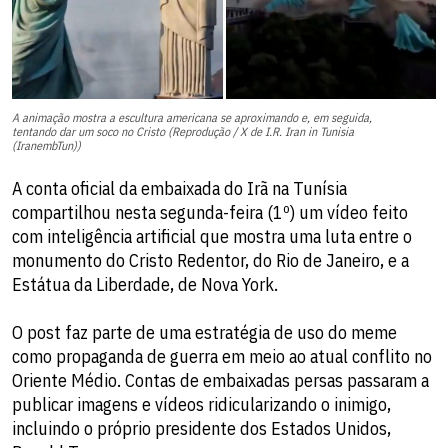
A animação mostra a escultura americana se aproximando e, em seguida,
tentando dar um soco no Cristo (Reprodução / X de I.R. Iran in Tunisia
(IranembTun))
A conta oficial da embaixada do Irã na Tunísia
compartilhou nesta segunda-feira (1º) um vídeo feito
com inteligência artificial que mostra uma luta entre o
monumento do Cristo Redentor, do Rio de Janeiro, e a
Estátua da Liberdade, de Nova York.
O post faz parte de uma estratégia de uso do meme
como propaganda de guerra em meio ao atual conflito no
Oriente Médio. Contas de embaixadas persas passaram a
publicar imagens e vídeos ridicularizando o inimigo,
incluindo o próprio presidente dos Estados Unidos,