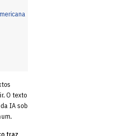
americana
xtos
r. O texto
 da IA sob
omum.
o traz