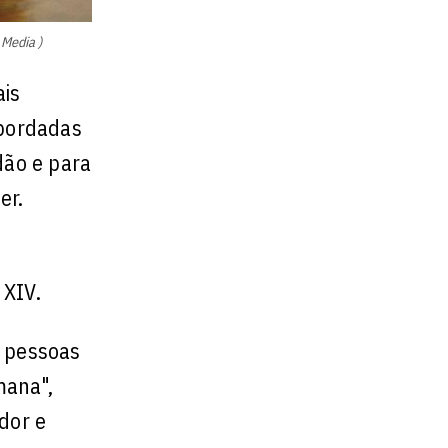
 Media )
ais
abordadas
dão e para
er.
 XIV.
r pessoas
mana",
dor e