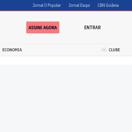
Jornal O Popular
Jornal Daqui
CBN Goiânia
ENTRAR
ECONOMIA
CLUBE