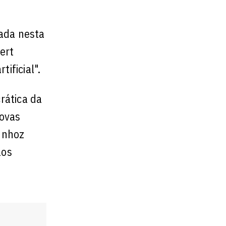
cada nesta
ert
ificial".
rática da
novas
Munhoz
los