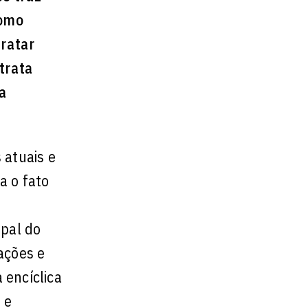
como
tratar
trata
 a
 atuais e
a o fato
ipal do
ações e
 encíclica
 e