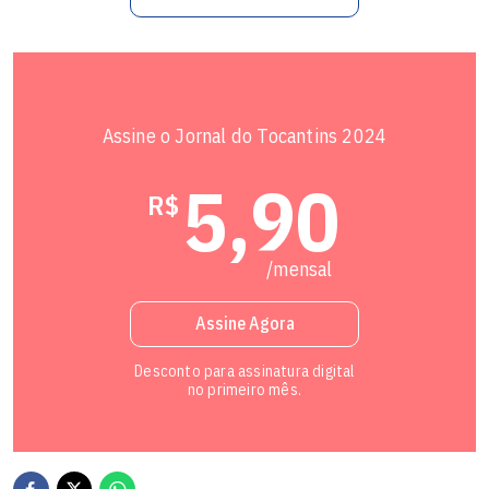
Assine o Jornal do Tocantins 2024
5,90
R$
/mensal
Assine Agora
Desconto para assinatura digital
no primeiro mês.