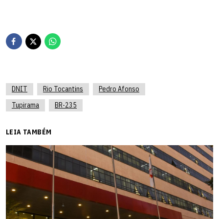
DNIT
Rio Tocantins
Pedro Afonso
Tupirama
BR-235
LEIA TAMBÉM