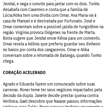
Jendal, e nega o convite para jantar com os dois. Tonho
desabafa com Casemiro e conta que a família de
Lúcia/Alika tem uma dívida com Omar. Ana Maria vai à
casa de Manoel e é destratada por Fortunato. José e
Omar comentam sobre a possível jazida de tungstênio na
região. Virgínia provoca Diógenes na frente de Marta.
Binta sugere que Jendal envie Kênia para um convento.
Omar revela a Adônis que preferiu guardar seu dinheiro
no banco por conta dos cangaceiros. Omar e Alika
conversam sobre a retomada de Batanga, quando Tonho
chega.
CORAÇÃO ACELERADO
Agrado e Eduarda fazem um comunicado sobre suas
carreiras. Ronei teme ter seus negócios impactados pela
decisão da dupla. Janete decide prestar queixa contra
Verônica. Gael descobre que Naiane passou informações
sigilosas para Talita. Ronei procura Verônica novamente e