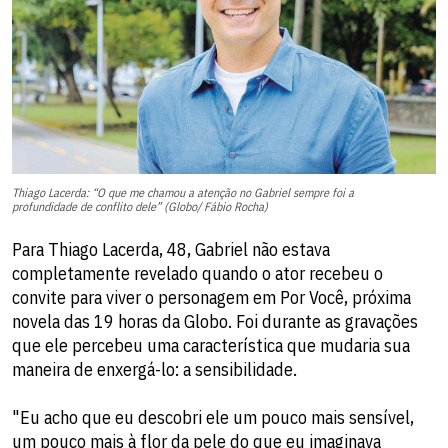
Thiago Lacerda: “O que me chamou a atenção no Gabriel sempre foi a
profundidade de conflito dele” (Globo/ Fábio Rocha)
Para Thiago Lacerda, 48, Gabriel não estava
completamente revelado quando o ator recebeu o
convite para viver o personagem em Por Você, próxima
novela das 19 horas da Globo. Foi durante as gravações
que ele percebeu uma característica que mudaria sua
maneira de enxergá-lo: a sensibilidade.
"Eu acho que eu descobri ele um pouco mais sensível,
um pouco mais à flor da pele do que eu imaginava