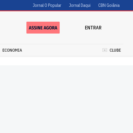
Jornal O Popular
Jornal Daqui
CBN Goiânia
ENTRAR
ECONOMIA
CLUBE