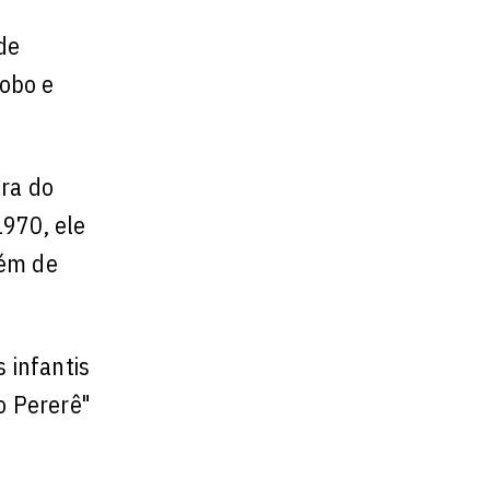
de
lobo e
ra do
1970, ele
lém de
 infantis
o Pererê"