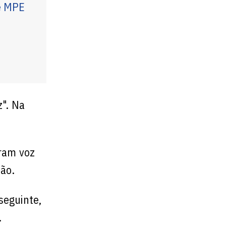
e MPE
z". Na
ram voz
eão.
seguinte,
.