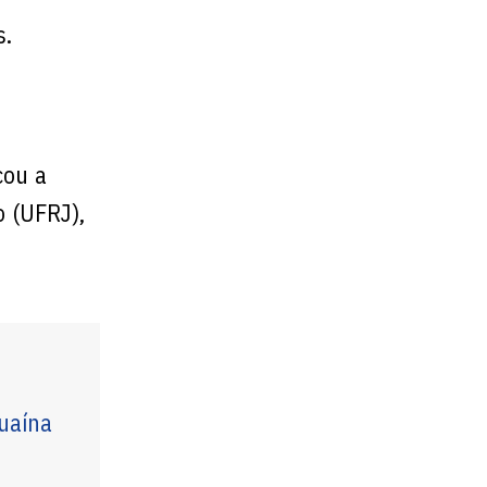
s.
cou a
o (UFRJ),
uaína