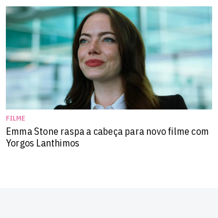
Nesta primeira fase, há títulos como "Deus e o Diabo na
Terra do Sol" (1964) e "A Idade da Terra" (1980), de
Glauber Rocha ---em cópias restauradas---, "A Hora da
Estrela" (1985), de Suzana Amaral, "O Que é Isso,
Companheiro"? (1997), de Bruno Barreto, "Qual Queijo
Você Quer?" (2011), de Cíntia Domit Bittar, "O Menino e
o Mundo" (2013), de Alê Abreu, "Refavela 40" (2019),
de Mini Kerti, e tantos outros.
FILME
Emma Stone raspa a cabeça para novo filme com
Yorgos Lanthimos