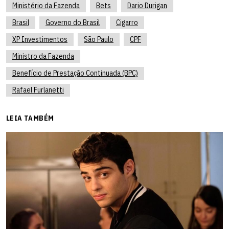
Ministério da Fazenda
Bets
Dario Durigan
Brasil
Governo do Brasil
Cigarro
XP Investimentos
São Paulo
CPF
Ministro da Fazenda
Benefício de Prestação Continuada (BPC)
Rafael Furlanetti
LEIA TAMBÉM