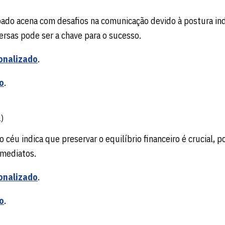
ábado acena com desafios na comunicação devido à postura ind
ersas pode ser a chave para o sucesso.
onalizado
.
o
.
)
o céu indica que preservar o equilíbrio financeiro é crucial,
imediatos.
onalizado
.
o
.