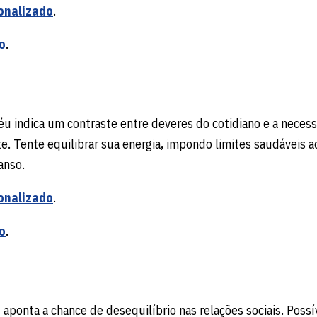
onalizado
.
o
.
céu indica um contraste entre deveres do cotidiano e a neces
. Tente equilibrar sua energia, impondo limites saudáveis a
anso.
onalizado
.
o
.
u aponta a chance de desequilíbrio nas relações sociais. Possí