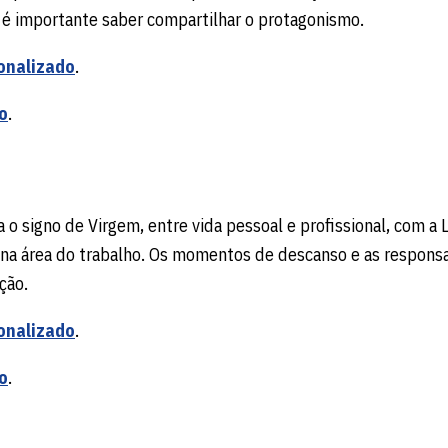
o é importante saber compartilhar o protagonismo.
onalizado
.
o
.
a o signo de Virgem, entre vida pessoal e profissional, com a 
o na área do trabalho. Os momentos de descanso e as respons
ção.
onalizado
.
o
.