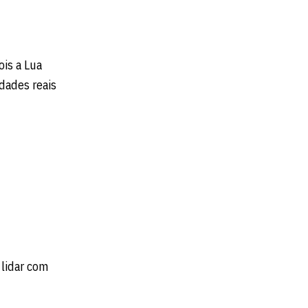
ois a Lua
dades reais
 lidar com