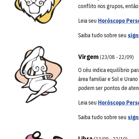
conflito nos grupos, entã
Leia seu
Horóscopo Pers
Saiba tudo sobre seu
sign
Virgem
(23/08 - 22/09)
O céu indica equilíbrio par
área familiar e Sol e Uran
podem ser pontos de aten
Leia seu
Horóscopo Pers
Saiba tudo sobre seu
sign
Libra
(23/09 - 22/10)