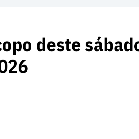
copo deste sábad
2026