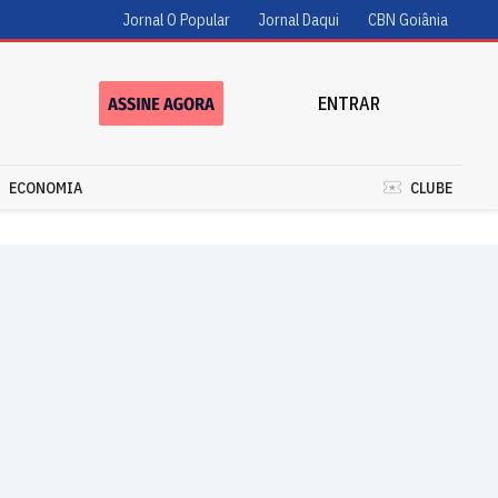
Jornal O Popular
Jornal Daqui
CBN Goiânia
ENTRAR
ECONOMIA
CLUBE