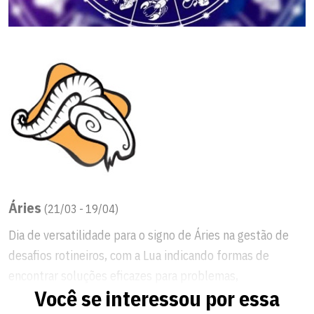
Áries
(21/03 - 19/04)
Dia de versatilidade para o signo de Áries na gestão de
desafios rotineiros, com a Lua indicando formas de
encontrar soluções eficazes para problemas,
Você se interessou por essa
especialmente em sua área de crise e familiar. Estimule a