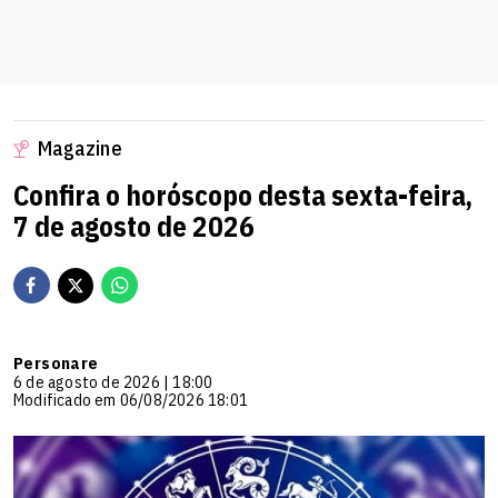
Magazine
Confira o horóscopo desta sexta-feira,
Virgem
(23/08 - 22/09)
7 de agosto de 2026
Para o signo de Virgem, o domingo indica uma
oportunidade de compartilhar conhecimento e colaborar
com pessoas ao seu redor, o que pode aumentar a
produtividade de maneira leve e divertida.
Personare
6 de agosto de 2026 | 18:00
Leia seu
Horóscopo Personalizado
.
Modificado em 06/08/2026 18:01
Saiba tudo sobre seu
signo
.