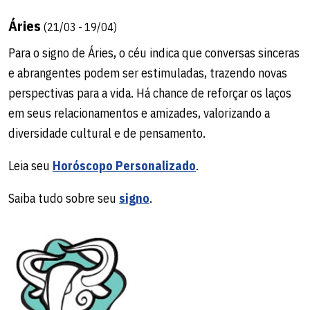
Saiba tudo sobre seu
signo
.
Áries
(21/03 - 19/04)
Para o signo de Áries, o céu indica que conversas sinceras
e abrangentes podem ser estimuladas, trazendo novas
perspectivas para a vida. Há chance de reforçar os laços
em seus relacionamentos e amizades, valorizando a
diversidade cultural e de pensamento.
Leia seu
Horóscopo Personalizado
.
Escorpião
(23/10 - 21/11)
Saiba tudo sobre seu
signo
.
Para o signo de Escorpião, o céu indica um dia positivo.
Com a interação harmoniosa da Lua, Sol e Mercúrio, pode
ser um bom momento para valorizar-se mais e deixar
aflorar sua criatividade. Em compasso com Marte e
Urano, há chances de descobertas íntimas, mas cuidado