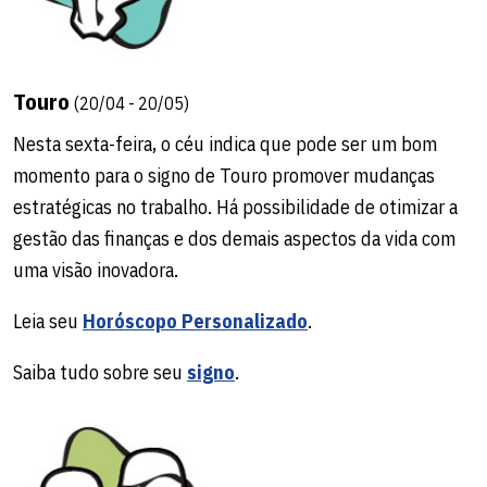
com riscos impensados.
Leia seu
Horóscopo Personalizado
.
Touro
(20/04 - 20/05)
Saiba tudo sobre seu
signo
.
Nesta sexta-feira, o céu indica que pode ser um bom
momento para o signo de Touro promover mudanças
estratégicas no trabalho. Há possibilidade de otimizar a
gestão das finanças e dos demais aspectos da vida com
uma visão inovadora.
Leia seu
Horóscopo Personalizado
.
Saiba tudo sobre seu
signo
.
Sagitário
(22/11 - 21/12)
Para o signo de Sagitário, o céu indica fortalecimento no
equilíbrio interno por interações familiares. Aproveite