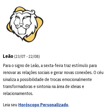
diferente e se divertir com amigos.
Leia seu
Horóscopo Personalizado
.
Saiba tudo sobre seu
signo
.
Leão
(23/07 - 22/08)
Para o signo de Leão, a sexta-feira traz estímulo para
renovar as relações sociais e gerar novas conexões. O céu
sinaliza a possibilidade de trocas emocionalmente
transformadoras e sintonia na área de ideias e
Peixes
(19/02 - 20/03)
relacionamentos.
Para o signo de Peixes, o céu indica um domingo de
Leia seu
Horóscopo Personalizado
.
personalidade divertida e leveza na rotina, graças a