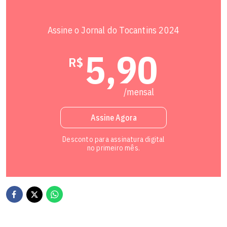
interação social com um plano dinâmico. Invista na
compreensão das necessidades do dia a dia, em especial
na área material, onde Marte e Urano estão presentes.
Assine o Jornal do Tocantins 2024
5,90
Leia seu
Horóscopo Personalizado
.
R$
Saiba tudo sobre seu
signo
.
/mensal
Assine Agora
Desconto para assinatura digital
no primeiro mês.
Gêmeos
(21/05 - 20/06)
Para o signo de Gêmeos, hoje o céu indica uma chance de