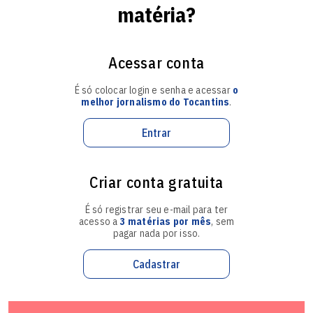
mente e melhore o relacionamento com quem está por
matéria?
perto.
Leia seu
Horóscopo Personalizado
.
Acessar conta
Saiba tudo sobre seu
signo
.
É só colocar login e senha e acessar
o
melhor jornalismo do Tocantins
.
Entrar
Criar conta gratuita
É só registrar seu e-mail para ter
acesso a
3 matérias por mês
, sem
pagar nada por isso.
Touro
Cadastrar
(20/04 - 20/05)
Para o signo de Touro, o céu indica um domingo de