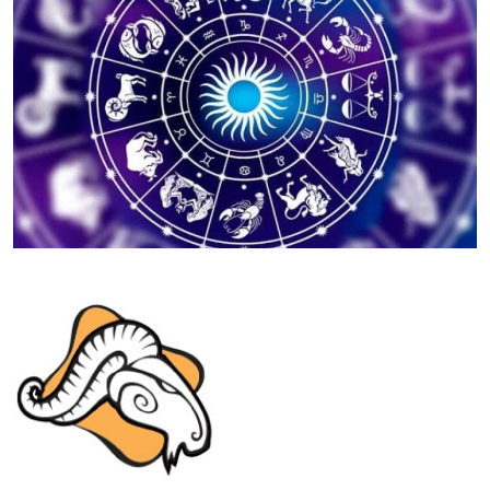
Libra
(23/09 - 22/10)
O céu indica uma fase mais empreendedora para o signo
de Libra, com possibilidade de expansão de projetos
pessoais e um foco maior no planejamento. Busque
valorizar as ideias e a contribuição intelectual das
pessoas ao seu redor, isso pode abrir seus horizontes.
Leia seu
Horóscopo Personalizado
.