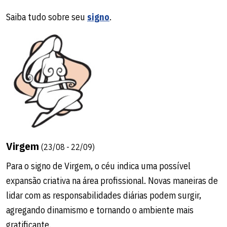
harmonização entre Lua, Sol e Mercúrio. Há chance de
Saiba tudo sobre seu
signo
.
dinamismo e descontração no ambiente doméstico.
Leia seu
Horóscopo Personalizado
.
Saiba tudo sobre seu
signo
.
Virgem
(23/08 - 22/09)
Para o signo de Virgem, o céu indica uma possível
expansão criativa na área profissional. Novas maneiras de
lidar com as responsabilidades diárias podem surgir,
agregando dinamismo e tornando o ambiente mais
gratificante.