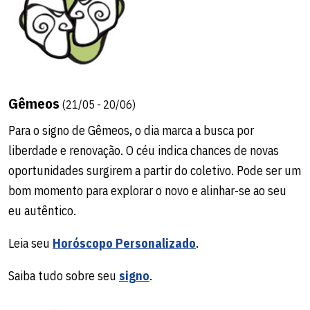
para propor ideias inovadoras na convivência.
Leia seu
Horóscopo Personalizado
.
Saiba tudo sobre seu
signo
.
Gêmeos
(21/05 - 20/06)
Para o signo de Gêmeos, o dia marca a busca por
liberdade e renovação. O céu indica chances de novas
oportunidades surgirem a partir do coletivo. Pode ser um
bom momento para explorar o novo e alinhar-se ao seu
eu autêntico.
Capricórnio
Leia seu
Horóscopo Personalizado
.
(22/12 - 19/01)
Para o signo de Capricórnio, o céu indica um domingo de
Saiba tudo sobre seu
signo
.
dinâmicas interpessoais e trocas de ideias. Há chances