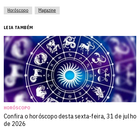
melhora em seu desempenho nas responsabilidades de
Horóscopo
Magazine
trabalho. Firmeza e inovação podem trazer resultados
mais eficientes.
LEIA TAMBÉM
Leia seu
Horóscopo Personalizado
.
Saiba tudo sobre seu
signo
.
HORÓSCOPO
Confira o horóscopo desta sexta-feira, 31 de julho
de 2026
Câncer
(21/06 - 22/07)