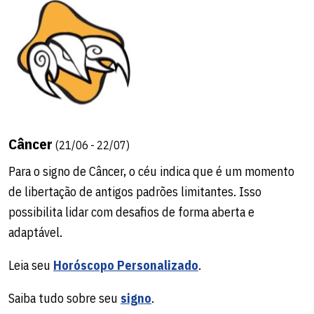
para ações práticas e originais na rotina diária.
Leia seu
Horóscopo Personalizado
.
Saiba tudo sobre seu
signo
.
Câncer
(21/06 - 22/07)
Para o signo de Câncer, o céu indica que é um momento
de libertação de antigos padrões limitantes. Isso
possibilita lidar com desafios de forma aberta e
adaptável.
Aquário
(20/01 - 18/02)
Leia seu
Horóscopo Personalizado
.
No domingo, o signo de Aquário ganha agilidade para lidar
com a rotina e melhor aproveitamento de recursos,
Saiba tudo sobre seu
signo
.
graças à harmonia do céu. Aproveite o dia para fazer algo