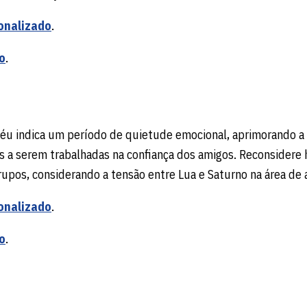
onalizado
.
o
.
 céu indica um período de quietude emocional, aprimorando a
a serem trabalhadas na confiança dos amigos. Reconsidere 
rupos, considerando a tensão entre Lua e Saturno na área de
onalizado
.
o
.