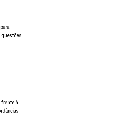
 para
s questões
 frente à
ordâncias