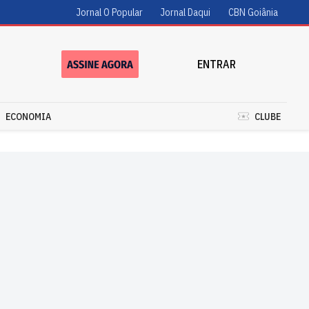
Jornal O Popular
Jornal Daqui
CBN Goiânia
ENTRAR
ECONOMIA
CLUBE