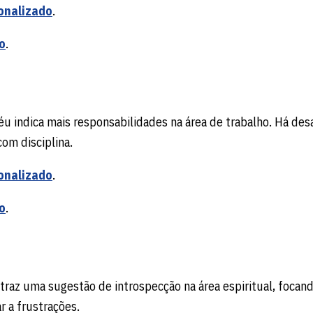
onalizado
.
o
.
céu indica mais responsabilidades na área de trabalho. Há des
com disciplina.
onalizado
.
o
.
a traz uma sugestão de introspecção na área espiritual, foca
r a frustrações.