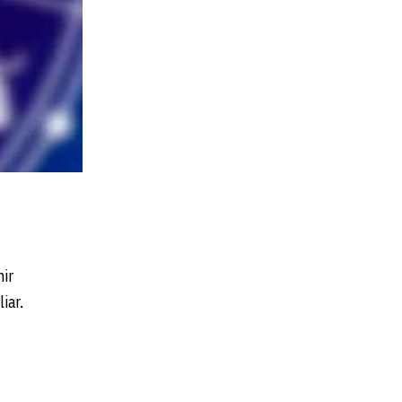
nir
iar.