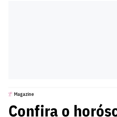
Saiba tudo sobre seu
sign
Libra
(23/09 - 22/10)
Para o signo de Libra, o c
para suas prioridades. Há 
se sensível às suas necessi
Leia seu
Horóscopo Pers
Saiba tudo sobre seu
sign
Escorpião
(23/10 - 21/11
Magazine
Para o signo de Escorpião,
Confira o horós
valores e objetivos comun