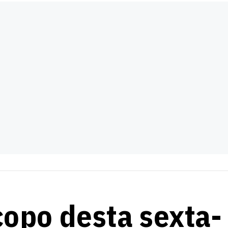
o
.
éu sinaliza uma desaceleração na rotina, permitindo um olhar 
chances de equilibrar suas tarefas com práticas de bem-esta
dades internas, pois Vênus transita pela área de crise.
onalizado
.
o
.
)
 o dia sinaliza a necessidade de valorizar as relações que co
copo desta sexta-
s. Pode ser um bom momento para ampliar horizontes e cont