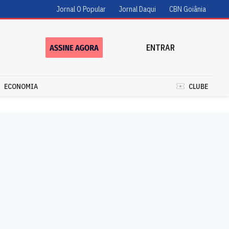
Jornal O Popular
Jornal Daqui
CBN Goiânia
ENTRAR
ECONOMIA
CLUBE