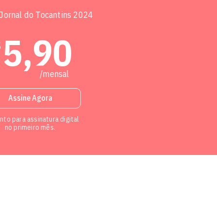
 Jornal do Tocantins 2024
onalizado
.
5,90
$
o
.
/mensal
, o céu indica uma semana de reflexão sobre seus ideais e rea
Assine Agora
rioridades. Mantenha o otimismo, como sugere Vênus entrand
to para assinatura digital
no primeiro mês.
onalizado
.
o
.