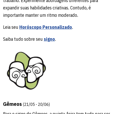
trabalho. Experimente abordagens diferentes para
expandir suas habilidades criativas. Contudo, é
importante manter um ritmo moderado.
Leia seu
Horóscopo Personalizado
.
Saiba tudo sobre seu
signo
.
Gêmeos
(21/05 - 20/06)
Para o signo de Gêmeos, a quinta-feira tem tudo para ser