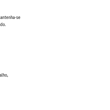
 Mantenha-se
ido.
alho,