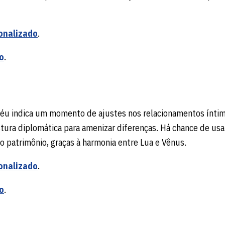
onalizado
.
o
.
 céu indica um momento de ajustes nos relacionamentos íntim
tura diplomática para amenizar diferenças. Há chance de usa
 o patrimônio, graças à harmonia entre Lua e Vênus.
onalizado
.
o
.