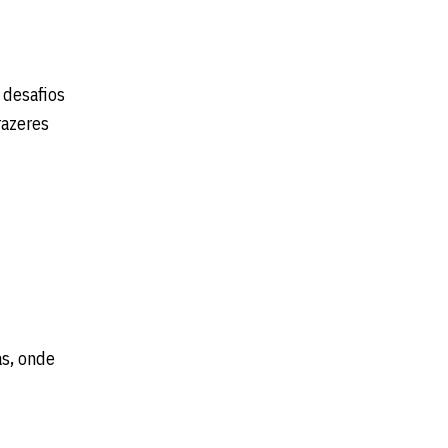
 desafios
razeres
as, onde