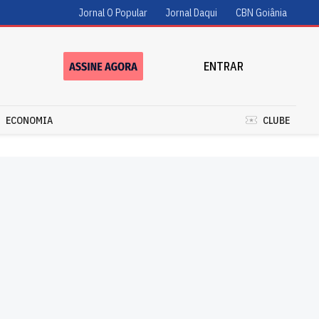
Jornal O Popular
Jornal Daqui
CBN Goiânia
ENTRAR
ECONOMIA
CLUBE