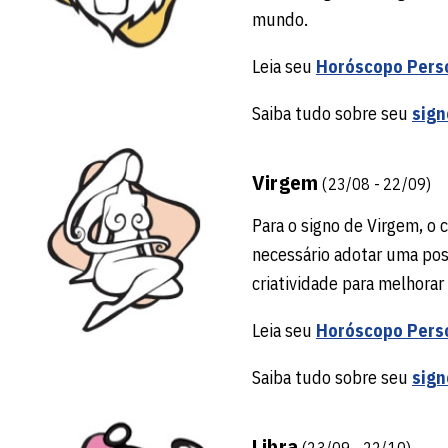
mundo.
Leia seu
Horóscopo Pers
Saiba tudo sobre seu
sign
Virgem
(23/08 - 22/09)
Para o signo de Virgem, o
necessário adotar uma pos
criatividade para melhorar
Leia seu
Horóscopo Pers
Saiba tudo sobre seu
sign
Libra
(23/09 - 22/10)