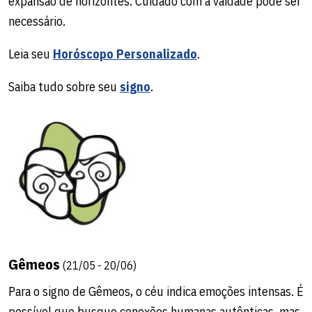
expansão de horizontes. Cuidado com a vaidade pode ser
necessário.
Leia seu
Horóscopo Personalizado
.
Saiba tudo sobre seu
signo
.
Gêmeos
(21/05 - 20/06)
Para o signo de Gêmeos, o céu indica emoções intensas. É
possível que busque conexões humanas autênticas, mas