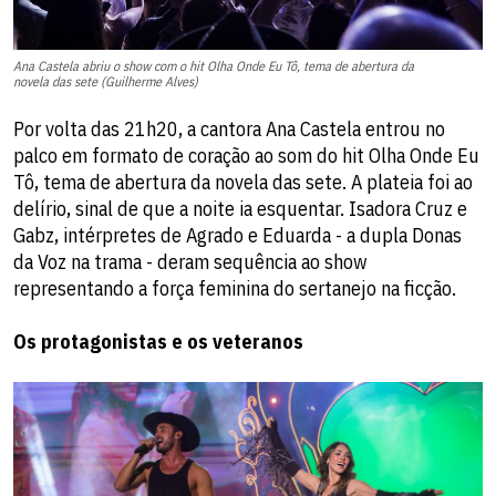
Ana Castela abriu o show com o hit Olha Onde Eu Tô, tema de abertura da
novela das sete (Guilherme Alves)
Por volta das 21h20, a cantora Ana Castela entrou no
palco em formato de coração ao som do hit Olha Onde Eu
Tô, tema de abertura da novela das sete. A plateia foi ao
delírio, sinal de que a noite ia esquentar. Isadora Cruz e
Gabz, intérpretes de Agrado e Eduarda - a dupla Donas
da Voz na trama - deram sequência ao show
representando a força feminina do sertanejo na ficção.
Os protagonistas e os veteranos