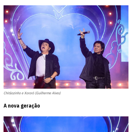
Chitãozinho e Xororó (Guilherme Alves)
A nova geração