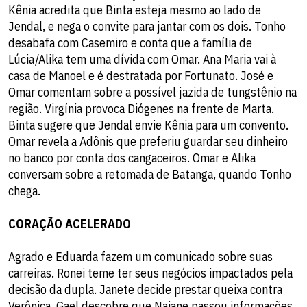
Kênia acredita que Binta esteja mesmo ao lado de
Jendal, e nega o convite para jantar com os dois. Tonho
desabafa com Casemiro e conta que a família de
Lúcia/Alika tem uma dívida com Omar. Ana Maria vai à
casa de Manoel e é destratada por Fortunato. José e
Omar comentam sobre a possível jazida de tungstênio na
região. Virgínia provoca Diógenes na frente de Marta.
Binta sugere que Jendal envie Kênia para um convento.
Omar revela a Adônis que preferiu guardar seu dinheiro
no banco por conta dos cangaceiros. Omar e Alika
conversam sobre a retomada de Batanga, quando Tonho
chega.
CORAÇÃO ACELERADO
Agrado e Eduarda fazem um comunicado sobre suas
carreiras. Ronei teme ter seus negócios impactados pela
decisão da dupla. Janete decide prestar queixa contra
Verônica. Gael descobre que Naiane passou informações