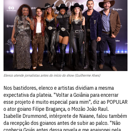
Elenco atende jornalistas antes do início do show (Guilherme Alves)
Nos bastidores, elenco e artistas dividiam a mesma
expectativa da plateia. "Voltar a Goiânia para encerrar
esse projeto é muito especial para mim", diz ao POPULAR
o ator goiano Filipe Bragança, o Mozão João Raul.
Isabelle Drummond, intérprete de Naiane, falou também
da recepção dos goianos antes de subir ao palco. "Não
conhecia Goiás antes dessa novela e me apaixonei pela