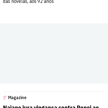
das novelas, aos 92 anos
Magazine
Naiane jura vingança contra Ronei ao