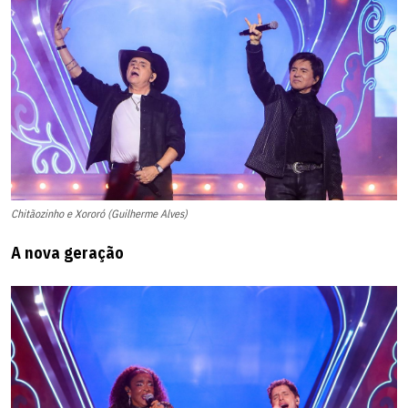
Chitãozinho e Xororó (Guilherme Alves)
A nova geração