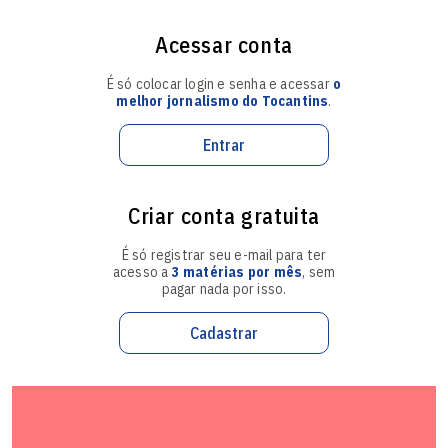
"Essa crise vai além da ONU", disse a embaixadora, que
Acessar conta
indicou que os EUA considerarão os países que façam
negócios com a Coreia do Norte como órgãos que
É só colocar login e senha e acessar
o
"prestam ajuda às temerárias e perigosas intenções
melhor jornalismo do Tocantins
.
nucleares de Pyongyang".
Entrar
A atividade armamentística do regime norte-coreano nas
últimas semanas, na qual houve um "uso abusivo de
Criar conta gratuita
mísseis e ameaças nucleares, segundo Haley, mostra que
o líder da Coreia do Norte está "pedindo guerra".
É só registrar seu e-mail para ter
acesso a
3 matérias por mês
, sem
A embaixadora disse que os EUA não querem um
pagar nada por isso.
conflito, mas ressaltou que a paciência do governo
Cadastrar
Trump não é ilimitada e defenderá seus aliados e
território das ameaças de Kim.
No domingo (3), após a confirmação de que Pyongyang
tinha realizado seu sexto teste nuclear, supostamente