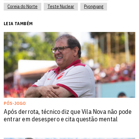
tema da península deve se resolver pacificamente. A
Coreia do Norte
Teste Nuclear
Pyongyang
China nunca permitirá o caos, nem a guerra", garantiu.
LEIA TAMBÉM
PÓS-JOGO
Após derrota, técnico diz que Vila Nova não pode
entrar em desespero e cita questão mental