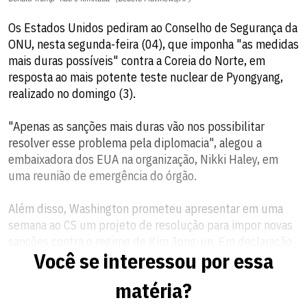
Os Estados Unidos pediram ao Conselho de Segurança da
ONU, nesta segunda-feira (04), que imponha "as medidas
mais duras possíveis" contra a Coreia do Norte, em
resposta ao mais potente teste nuclear de Pyongyang,
realizado no domingo (3).
"Apenas as sanções mais duras vão nos possibilitar
resolver esse problema pela diplomacia", alegou a
embaixadora dos EUA na organização, Nikki Haley, em
uma reunião de emergência do órgão.
Além disso, Washington prometeu apresentar em uma
semana ao CS um projeto de resolução para impor novas
sanções contra o regime de Kim Jong-un. Em declaração
Você se interessou por essa
na reunião de emergência desse órgão, Nikki informou
que "os EUA farão circular a resolução que queremos
matéria?
negociar esta semana e votar na segunda-feira (11)".