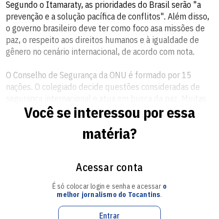
Segundo o Itamaraty, as prioridades do Brasil serão "a
prevenção e a solução pacífica de conflitos". Além disso,
o governo brasileiro deve ter como foco asa missões de
paz, o respeito aos direitos humanos e à igualdade de
gênero no cenário internacional, de acordo com nota.
O Conselho de Segurança da ONU é formado por 15
nações. O colegiado decide questões consideradas de
segurança internacional e atua em busca da paz. Muitas
Você se interessou por essa
vezes também se manifesta e estimula negociações para
paz interna dos países.
matéria?
O Brasil foi eleito para a vaga não permanente em junho
deste ano. Foram 181 votos a favor do país, em uma
Acessar conta
eleição durante a 75ª Assembleia Geral da ONU.
É só colocar login e senha e acessar
o
O país foi a única nação de língua portuguesa e a única a
melhor jornalismo do Tocantins
.
concorrer à vaga pelo Grupo América Latina e Caribe.
Passa a ocupar a cadeira que era de São Vicente e
Entrar