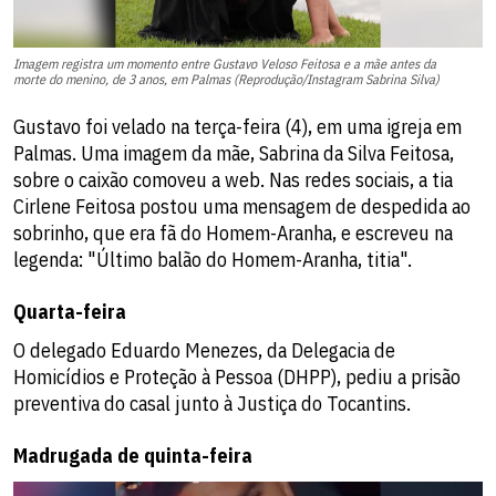
Imagem registra um momento entre Gustavo Veloso Feitosa e a mãe antes da
morte do menino, de 3 anos, em Palmas (Reprodução/Instagram Sabrina Silva)
Gustavo foi velado na terça-feira (4), em uma igreja em
Palmas. Uma imagem da mãe, Sabrina da Silva Feitosa,
sobre o caixão comoveu a web. Nas redes sociais, a tia
Cirlene Feitosa postou uma mensagem de despedida ao
sobrinho, que era fã do Homem-Aranha, e escreveu na
legenda: "Último balão do Homem-Aranha, titia".
Quarta-feira
O delegado Eduardo Menezes, da Delegacia de
Homicídios e Proteção à Pessoa (DHPP), pediu a prisão
preventiva do casal junto à Justiça do Tocantins.
Madrugada de quinta-feira