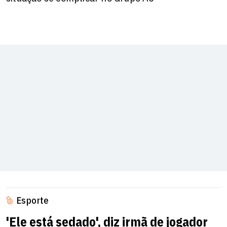
Esporte
'Ele está sedado', diz irmã de jogador