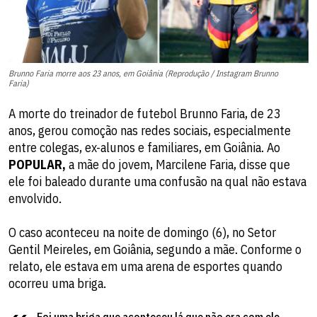
Brunno Faria morre aos 23 anos, em Goiânia (Reprodução / Instagram Brunno
Faria)
A morte do treinador de futebol Brunno Faria, de 23
anos, gerou comoção nas redes sociais, especialmente
entre colegas, ex-alunos e familiares, em Goiânia. Ao
POPULAR,
a mãe do jovem, Marcilene Faria, disse que
ele foi baleado durante uma confusão na qual não estava
envolvido.
O caso aconteceu na noite de domingo (6), no Setor
Gentil Meireles, em Goiânia, segundo a mãe. Conforme o
relato, ele estava em uma arena de esportes quando
ocorreu uma briga.
Foi uma briga que aconteceu lá que não era com ele.