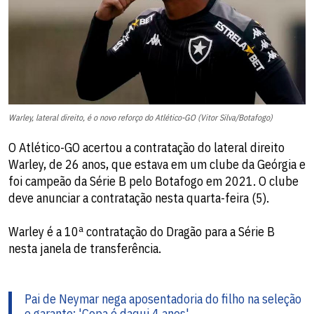
Warley, lateral direito, é o novo reforço do Atlético-GO (Vitor Silva/Botafogo)
O Atlético-GO acertou a contratação do lateral direito
Warley, de 26 anos, que estava em um clube da Geórgia e
foi campeão da Série B pelo Botafogo em 2021. O clube
deve anunciar a contratação nesta quarta-feira (5).
Warley é a 10ª contratação do Dragão para a Série B
nesta janela de transferência.
Pai de Neymar nega aposentadoria do filho na seleção
e garante: 'Copa é daqui 4 anos'