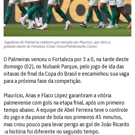
Jogadores do Palmeiras celebram gol marcado por Maurício, que abriu a
goleada diante do Fortaleza (Cesar Greco/Palmeiras/by Canon)
O Palmeiras venceu o Fortaleza por 3 a 0, na tarde deste
domingo (02), no Nubank Parque, pelo jogo de ida das
oitavas de final da Copa do Brasil e encaminhou sua vaga
para a próxima fase da competição.
Maurício, Arias e Flaco López garantiram a vitória
palmeirense com gols na etapa final, após um primeiro
tempo abaixo. A equipe de Abel Ferreira teve o controle
do jogo e da posse de bola nos primeiros 45 minutos,
mas criou pouco para levar perigo ao gol de João Ricardo
-a história foi diferente no segundo tempo.