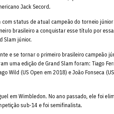
mericano Jack Secord.
 com status de atual campeão do torneio júnior
meiro brasileiro a conquistar esse título por ess
d Slam júnior.
nte e se tornar o primeiro brasileiro campeão jú
eram uma edição de Grand Slam foram: Tiago Fe
iago Wild (US Open em 2018) e João Fonseca (U
iguel em Wimbledon. No ano passado, ele foi eli
petição sub-14 e foi semifinalista.