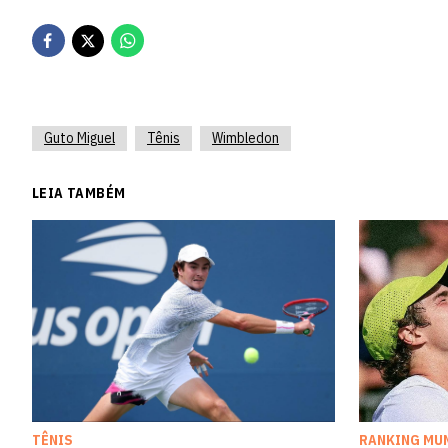
Guto Miguel
Tênis
Wimbledon
LEIA TAMBÉM
TÊNIS
RANKING MU