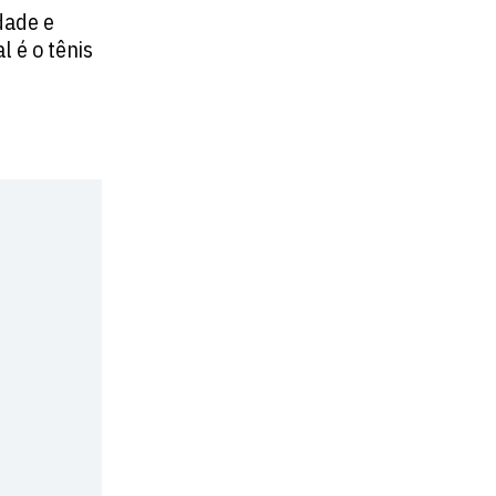
dade e
l é o tênis