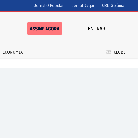
Jornal O Popular
Jornal Daqui
CBN Goiânia
ENTRAR
ECONOMIA
CLUBE