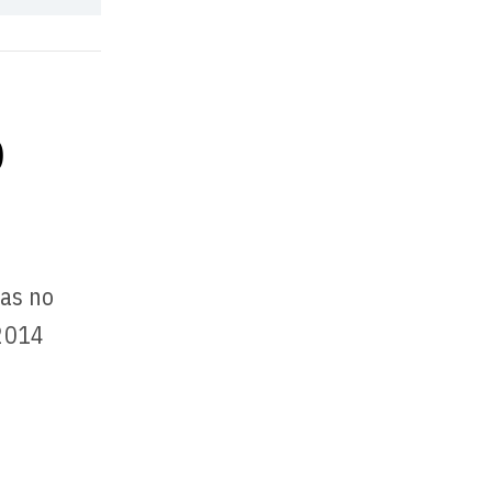
o
nas no
 2014