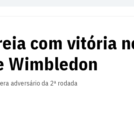
reia com vitória n
de Wimbledon
pera adversário da 2ª rodada