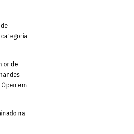
 de
a categoria
nior de
rnandes
S Open em
minado na