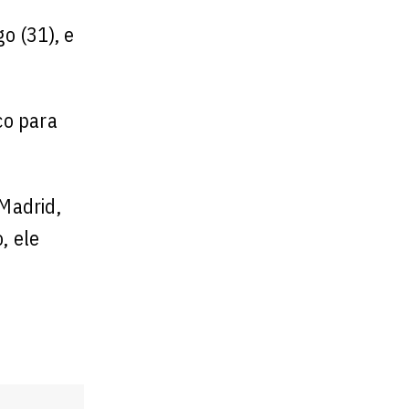
o (31), e
co para
 Madrid,
, ele