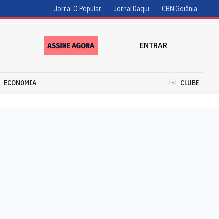
Jornal O Popular
Jornal Daqui
CBN Goiânia
ENTRAR
ECONOMIA
CLUBE