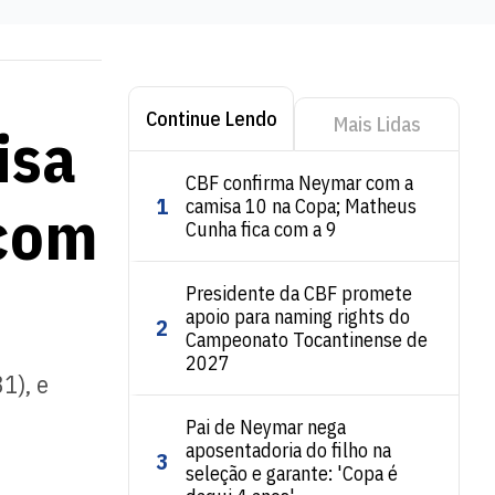
Continue Lendo
Mais Lidas
isa
CBF confirma Neymar com a
1
 com
camisa 10 na Copa; Matheus
Cunha fica com a 9
Presidente da CBF promete
apoio para naming rights do
2
Campeonato Tocantinense de
2027
1), e
Pai de Neymar nega
aposentadoria do filho na
3
seleção e garante: 'Copa é