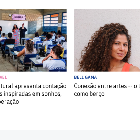
BELL GAMA
VEL
Conexão entre artes -- o 
ltural apresenta contação
como berço
as inspiradas em sonhos,
peração