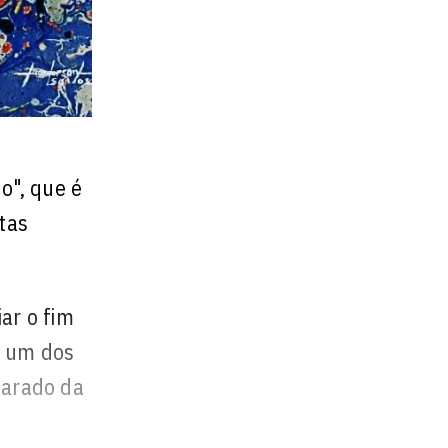
o", que é
tas
ar o fim
r um dos
parado da