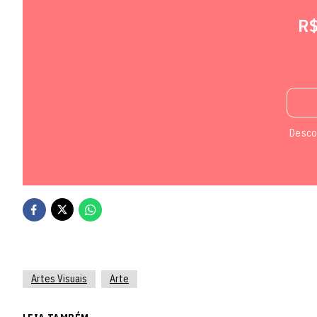
R
Descon
Artes Visuais
Arte