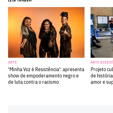
LEIA TAMBÉM
ARTE ACESSÍ
ARTE
Projeto cu
'Minha Voz é Resistência': apresenta
de históri
show de empoderamento negro e
amor e su
de luta contra o racismo