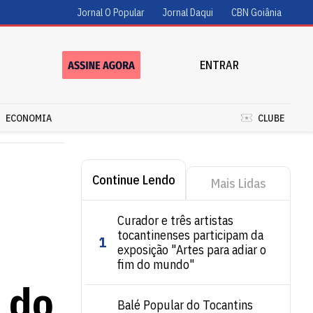
Jornal O Popular
Jornal Daqui
CBN Goiânia
ENTRAR
ECONOMIA
CLUBE
Continue Lendo
Mais Lidas
Curador e três artistas
tocantinenses participam da
1
exposição "Artes para adiar o
fim do mundo"
 do
Balé Popular do Tocantins