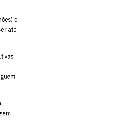
hões) e
ser até
ativas
seguem
o
ssem