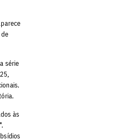
 aparece
 de
a série
025,
ionais.
ória.
ados às
".
bsídios