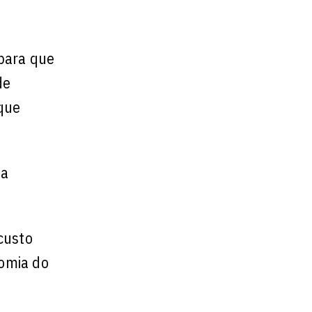
 para que
de
que
 a
 custo
nomia do