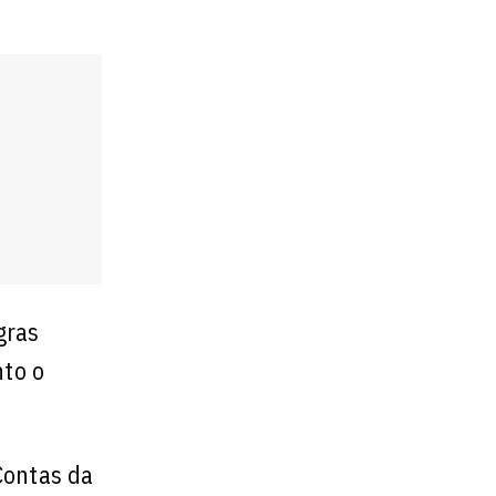
gras
nto o
Contas da