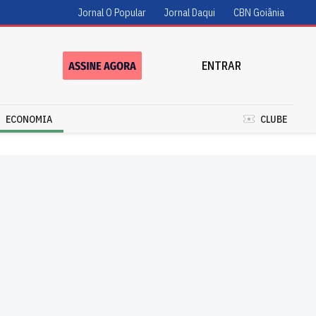
Jornal O Popular
Jornal Daqui
CBN Goiânia
ENTRAR
ECONOMIA
CLUBE