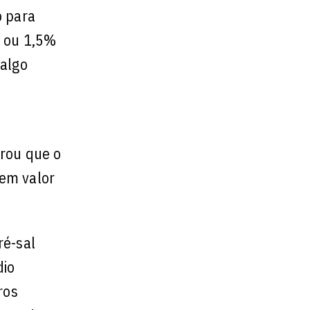
o para
, ou 1,5%
(algo
urou que o
 em valor
ré-sal
dio
ros