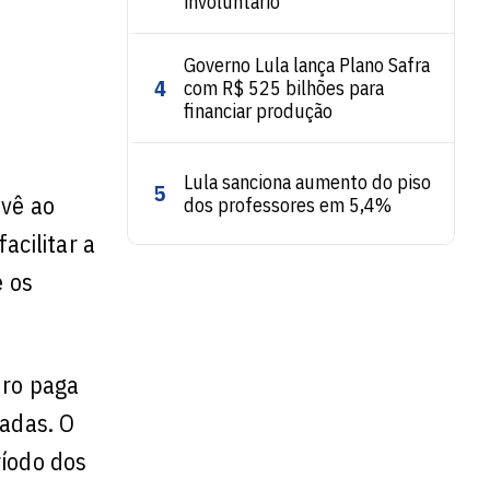
involuntário
Governo Lula lança Plano Safra
4
com R$ 525 bilhões para
financiar produção
Lula sanciona aumento do piso
5
evê ao
dos professores em 5,4%
acilitar a
e os
uro paga
vadas. O
ríodo dos