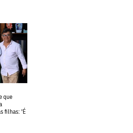
e que
a
 filhas: 'É