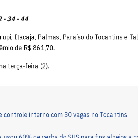
 - 34 - 44
upi, Itacaja, Palmas, Paraíso do Tocantins e Ta
êmio de R$ 861,70.
a terça-feira (2).
e controle interno com 30 vagas no Tocantins
 usou 60% de verba do SUS para fins alheios a c