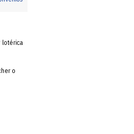
lotérica
cher o