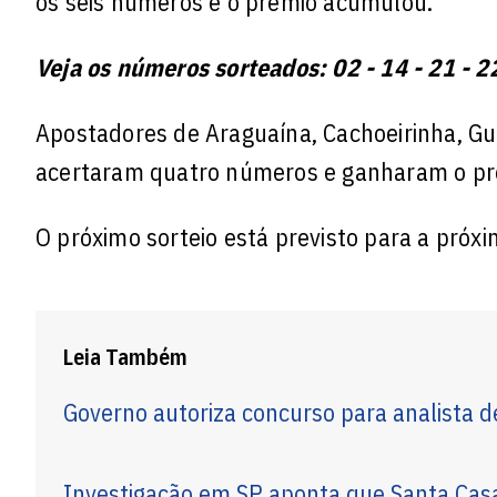
os seis números e o prêmio acumulou.
Veja os números sorteados: 02 - 14 - 21 - 22
Apostadores de Araguaína, Cachoeirinha, Gur
acertaram quatro números e ganharam o pr
O próximo sorteio está previsto para a próxim
Leia Também
Governo autoriza concurso para analista d
Investigação em SP aponta que Santa Casa