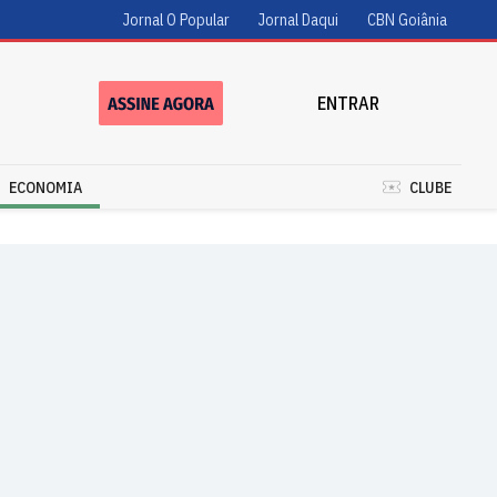
Jornal O Popular
Jornal Daqui
CBN Goiânia
ENTRAR
ECONOMIA
CLUBE