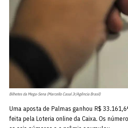
Bilhetes da Mega-Sena (Marcello Casal Jr/Agência Brasil)
Uma aposta de Palmas ganhou R$ 33.161,69 
feita pela Loteria online da Caixa. Os núme