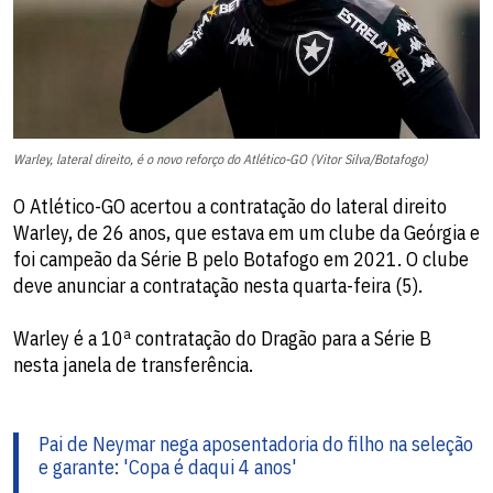
Warley, lateral direito, é o novo reforço do Atlético-GO (Vitor Silva/Botafogo)
O Atlético-GO acertou a contratação do lateral direito
Warley, de 26 anos, que estava em um clube da Geórgia e
foi campeão da Série B pelo Botafogo em 2021. O clube
deve anunciar a contratação nesta quarta-feira (5).
Warley é a 10ª contratação do Dragão para a Série B
nesta janela de transferência.
Pai de Neymar nega aposentadoria do filho na seleção
e garante: 'Copa é daqui 4 anos'