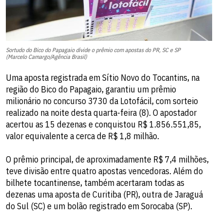
Sortudo do Bico do Papagaio divide o prêmio com apostas do PR, SC e SP
(Marcelo Camargo/Agência Brasil)
Uma aposta registrada em Sítio Novo do Tocantins, na
região do Bico do Papagaio, garantiu um prêmio
milionário no concurso 3730 da Lotofácil, com sorteio
realizado na noite desta quarta-feira (8). O apostador
acertou as 15 dezenas e conquistou R$ 1.856.551,85,
valor equivalente a cerca de R$ 1,8 milhão.
O prêmio principal, de aproximadamente R$ 7,4 milhões,
teve divisão entre quatro apostas vencedoras. Além do
bilhete tocantinense, também acertaram todas as
dezenas uma aposta de Curitiba (PR), outra de Jaraguá
do Sul (SC) e um bolão registrado em Sorocaba (SP).