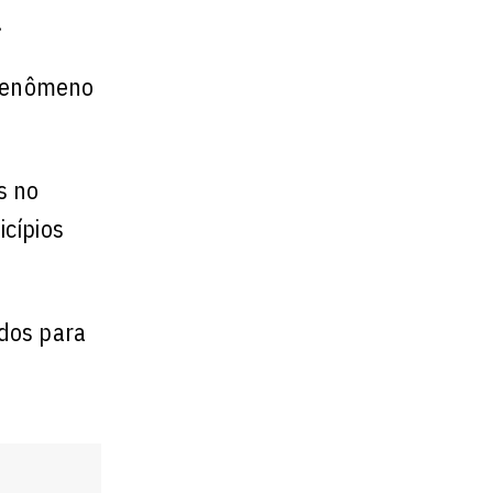
.
 fenômeno
s no
cípios
dos para