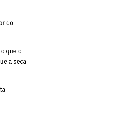
or do
do que o
que a seca
ta