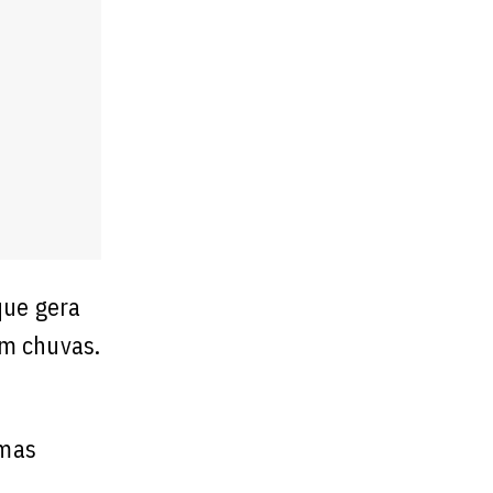
que gera
em chuvas.
 mas