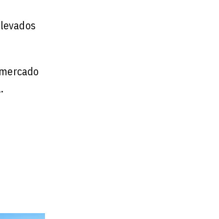
elevados
o mercado
.