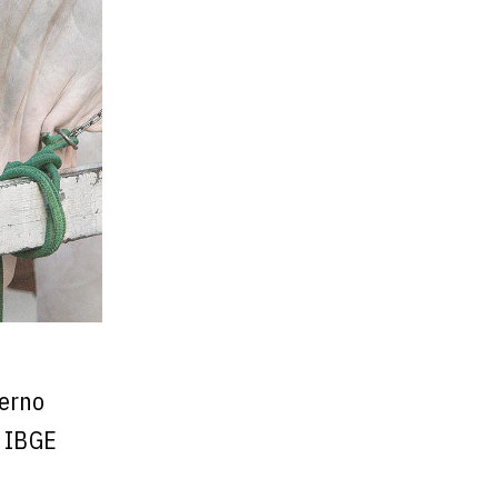
terno
o IBGE