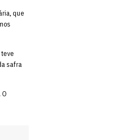
ria, que
rmos
 teve
da safra
. O