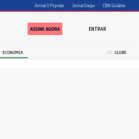
Jornal O Popular
Jornal Daqui
CBN Goiânia
ENTRAR
ECONOMIA
CLUBE