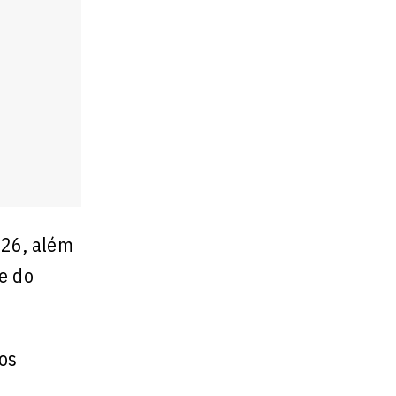
026, além
e do
dos