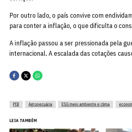
Por outro lado, o país convive com endividam
para conter a inflação, o que dificulta o co
A inflação passou a ser pressionada pela gu
internacional. A escalada das cotações cau
PIB
Agropecuária
ESG meio ambiente e clima
economi
LEIA TAMBÉM