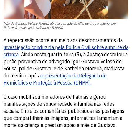
Mãe de Gustavo Veloso Feitosa abraça o caixão do filho durante o velório, em
Palmas (Arquivo pessoal/Cirlene Feitosa)
A repercussão ocorre em meio aos desdobramentos da
investigação conduzida pela Polícia Civil sobre a morte da
criança.
Ainda nesta quarta-feira (5), a Justiça decretou a
prisão preventiva do advogado Igor Gustavo Veloso de
Sousa, pai de Gustavo, e de Kathelen Moreira, madrasta
do menino, após
representação da Delegacia de
Homicídios e Proteção à Pessoa (DHPP).
O caso mobilizou moradores de Palmas e gerou
manifestações de solidariedade à família nas redes
sociais. Entre os comentários publicados nas postagens
que compartilham as imagens, internautas lamentam a
morte da criança e prestam apoio à mãe de Gustavo.