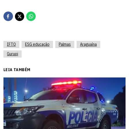
IFTO
ESG educação
Palmas
Araguaína
Gurupi
LEIA TAMBÉM