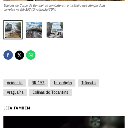
Equipes do Corpo de Bombeiros combateram o incêndio que atingiu duas
()
carretas na BR-153 (Divulgação/CBM)
Acidente
BR-153
Interdição
Trânsito
Araguaína
Colinas do Tocantins
LEIA TAMBÉM