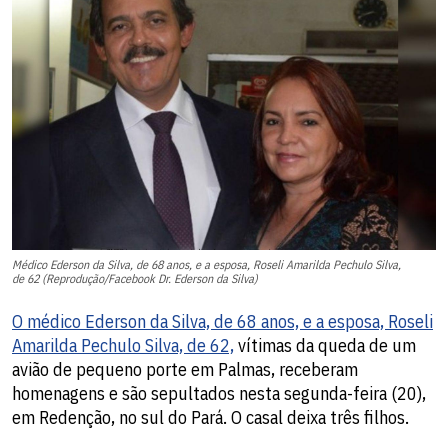
Médico Ederson da Silva, de 68 anos, e a esposa, Roseli Amarilda Pechulo Silva,
de 62 (Reprodução/Facebook Dr. Ederson da Silva)
O médico Ederson da Silva, de 68 anos, e a esposa, Roseli
Amarilda Pechulo Silva, de 62,
vítimas da queda de um
avião de pequeno porte em Palmas, receberam
homenagens e são sepultados nesta segunda-feira (20),
em Redenção, no sul do Pará. O casal deixa três filhos.