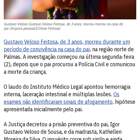
Gustavo Veloso Gustavo Veloso Feitosa, de 3 anos, morreu morreu na casa do
pai (Arquivo pessoal/Cirlene Feitosa)
Gustavo Veloso Feitosa, de 3 anos, morreu durante um
período de convivência na casa do pai,
na região norte de
Palmas. A investigação começou na última segunda-feira
(2), depois que o pai procurou a Polícia Civil e comunicou
a morte da criança.
O laudo do Instituto Médico Legal apontou hemorragia
interna, laceração intestinal e múltiplas lesões.
Os
exames não identificaram sinais de afogamento,
hipótese
apresentada inicialmente pelo pai.
A Justiça decretou a prisão preventiva do pai, Igor
Gustavo Veloso de Sousa, e da madrasta, Kathellen
Moreira da Silva. O inquérito corre sob sigilo e ainda