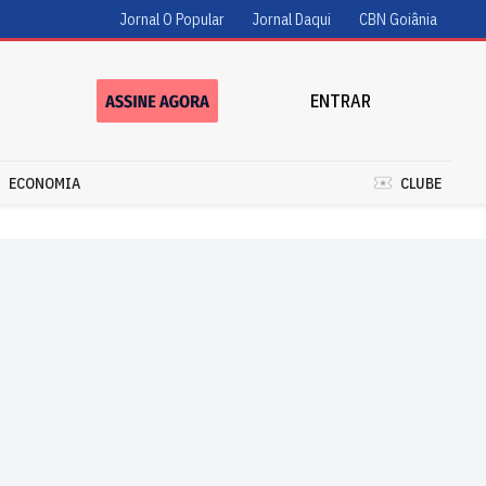
Jornal O Popular
Jornal Daqui
CBN Goiânia
ENTRAR
ECONOMIA
CLUBE