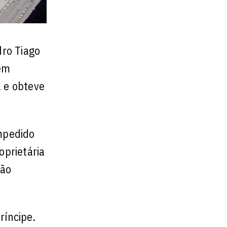
dro Tiago
 em
a e obteve
impedido
oprietária
não
ríncipe.