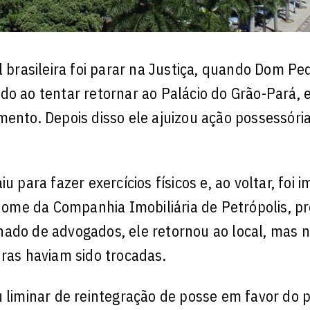
l brasileira foi parar na Justiça, quando Dom Pe
do ao tentar retornar ao Palácio do Grão-Pará,
mento. Depois disso ele ajuizou ação possessóri
u para fazer exercícios físicos e, ao voltar, foi 
me da Companhia Imobiliária de Petrópolis, pr
hado de advogados, ele retornou ao local, mas 
uras haviam sido trocadas.
 liminar de reintegração de posse em favor do p