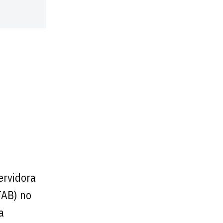
ervidora
TAB) no
a