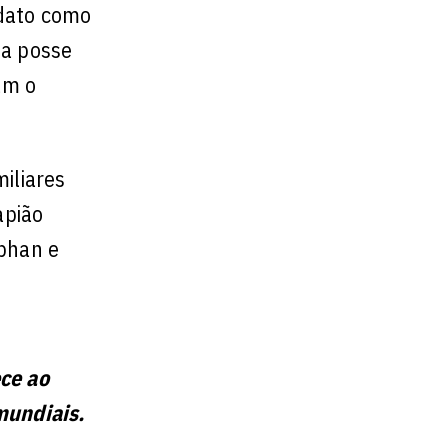
odato como
ia posse
am o
iliares
apião
Iphan e
ece ao
mundiais.