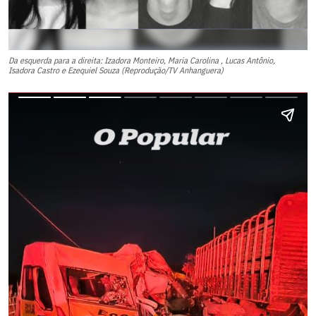
Da esquerda para a direita: Izadora Monteiro, Maria Carolina , Lucas Antônio,
Isadora Castro e Ezequiel Souza (Reprodução/TV Anhanguera)