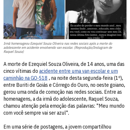
Irmã homenageou Ezequiel Souza Oliveira nas redes sociais após a morte do
adolescente em acidente envolvendo van escolar. (Reprodução/Instagram de
Raquel Souza)
A morte de Ezequiel Souza Oliveira, de 14 anos, uma das
cinco vítimas do
acidente entre uma van escolar e um
caminhão na GO-518
, na noite desta segunda-feira (1º),
entre Buriti de Goiás e Córrego do Ouro, no oeste goiano,
gerou uma onda de comoção nas redes sociais. Entre as
homenagens, a da irmã do adolescente, Raquel Souza,
chamou atenção pela emoção das palavras: "Meu mundo
com você sempre vai ser azul".
Em uma série de postagens, a jovem compartilhou