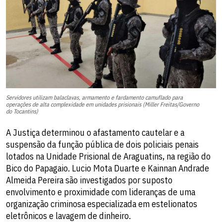
Servidores utilizam balaclavas, armamento e fardamento camuflado para
operações de alta complexidade em unidades prisionais (Miller Freitas/Governo
do Tocantins)
A Justiça determinou o afastamento cautelar e a
suspensão da função pública de dois policiais penais
lotados na Unidade Prisional de Araguatins, na região do
Bico do Papagaio. Lucio Mota Duarte e Kainnan Andrade
Almeida Pereira são investigados por suposto
envolvimento e proximidade com lideranças de uma
organização criminosa especializada em estelionatos
eletrônicos e lavagem de dinheiro.