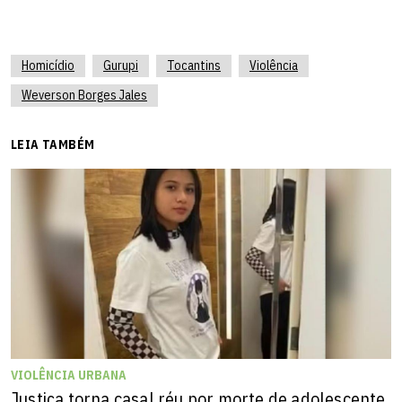
Homicídio
Gurupi
Tocantins
Violência
Weverson Borges Jales
LEIA TAMBÉM
VIOLÊNCIA URBANA
Justiça torna casal réu por morte de adolescente