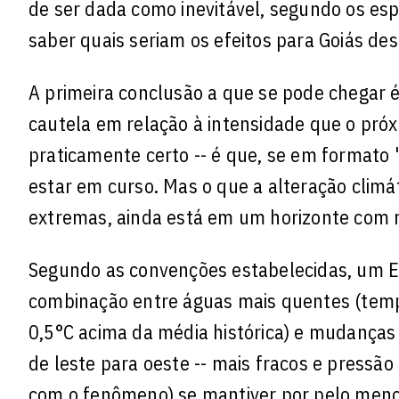
de ser dada como inevitável, segundo os esp
saber quais seriam os efeitos para Goiás de
A primeira conclusão a que se pode chegar 
cautela em relação à intensidade que o próxi
praticamente certo -- é que, se em formato "s
estar em curso. Mas o que a alteração climá
extremas, ainda está em um horizonte com 
Segundo as convenções estabelecidas, um El 
combinação entre águas mais quentes (temper
0,5°C acima da média histórica) e mudanças 
de leste para oeste -- mais fracos e pressã
com o fenômeno) se mantiver por pelo meno