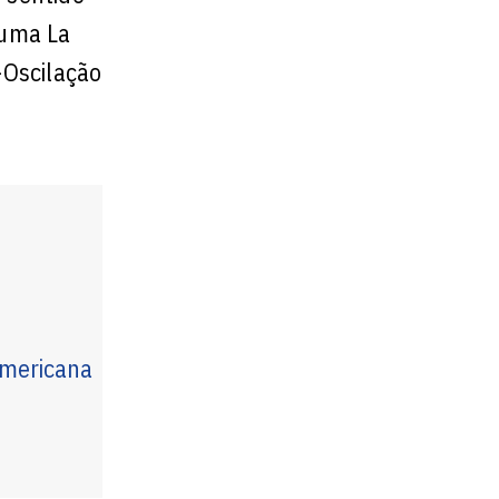
 uma La
-Oscilação
americana