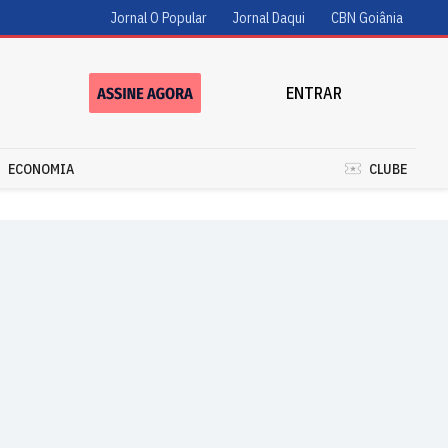
Jornal O Popular
Jornal Daqui
CBN Goiânia
ENTRAR
ECONOMIA
CLUBE