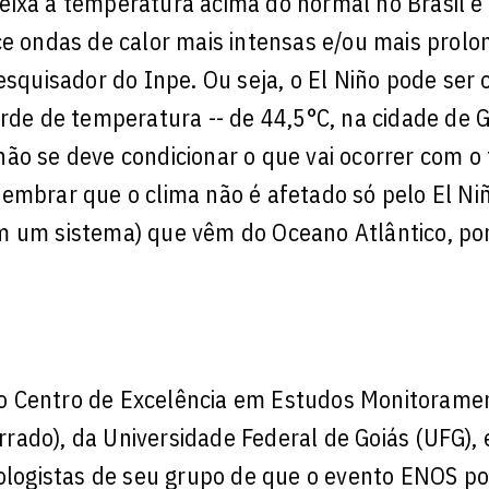
eixa a temperatura acima do normal no Brasil e
ce ondas de calor mais intensas e/ou mais prolo
esquisador do Inpe. Ou seja, o El Niño pode ser 
orde de temperatura -- de 44,5°C, na cidade de 
não se deve condicionar o que vai ocorrer com 
embrar que o clima não é afetado só pelo El Ni
m um sistema) que vêm do Oceano Atlântico, po
o Centro de Excelência em Estudos Monitorame
ado), da Universidade Federal de Goiás (UFG), 
logistas de seu grupo de que o evento ENOS p