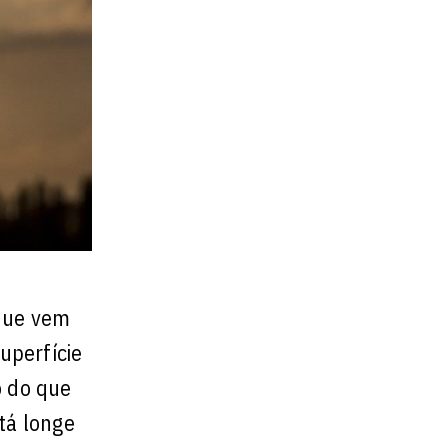
 que vem
uperfície
o do que
tá longe