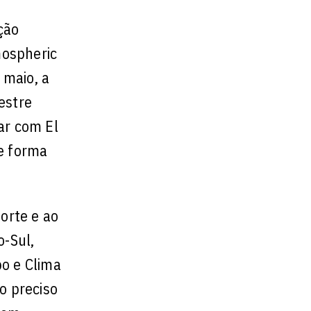
ção
mospheric
 maio, a
estre
ar com El
de forma
orte e ao
o-Sul,
po e Clima
o preciso