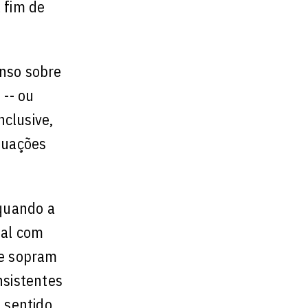
 fim de
enso sobre
 -- ou
nclusive,
ituações
 quando a
tal com
ue sopram
nsistentes
 sentido