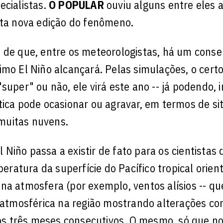
ecialistas.
O POPULAR
ouviu alguns entre eles a
sta nova edição do fenômeno.
é de que, entre os meteorologistas, há um cons
mo El Niño alcançará. Pelas simulações, o certo
uper" ou não, ele virá este ano -- já podendo, i
tica pode ocasionar ou agravar, em termos de s
muitas nuvens.
Niño passa a existir de fato para os cientistas
atura da superfície do Pacífico tropical orien
na atmosfera (por exemplo, ventos alísios -- q
o atmosférica na região mostrando alterações co
s três meses consecutivos. O mesmo, só que no