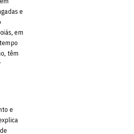
 em
ngadas e
o
Goiás, em
o tempo
ño, têm
r
nto e
explica
ode