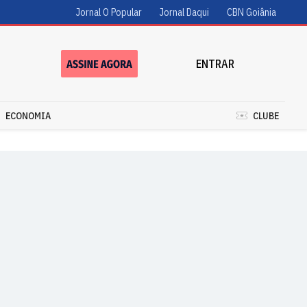
Jornal O Popular
Jornal Daqui
CBN Goiânia
ENTRAR
ECONOMIA
CLUBE